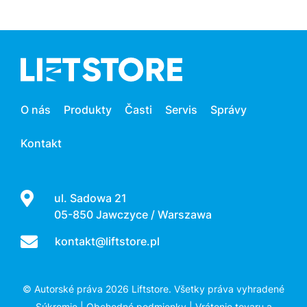
O nás
Produkty
Časti
Servis
Správy
Kontakt
ul. Sadowa 21
05-850 Jawczyce / Warszawa
kontakt@liftstore.pl
© Autorské práva 2026 Liftstore. Všetky práva vyhradené
Súkromie
|
Obchodné podmienky
|
Vrátenie tovaru a