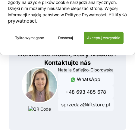
zgody na użycie plików cookie narzędzi analitycznych.
Dzięki nim możemy nieustannie ulepszać stronę. Więcej
Polityka
informacji znajdą państwo w Polityce Prywatności.
Zobraziť produkt
prywatności
.
56 300 €
Tylko wymagane
Dostosuj
Akceptuj wszystkie
Nenašli ste model, ktorý hľadáte?
Kontaktujte nás
Natalia Safiejko-Ciborowska
WhatsApp
+48 693 485 678
sprzedaz@liftstore.pl