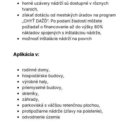
horné uzávery nádrží sú dostupné v rôznych
tvaroch,
získať dotáciu od mestských úradov na program
„CHYŤ DAŽĎ“. Po podaní žiadosti môžete
požiadať o financovanie až do výšky 80%
nákladov spojených s inštaláciou nádrže,
možnosť inštalácie nádrží na povrch
Aplikácia v:
rodinné domy,
hospodárske budovy,
výrobné haly,
priemyselné budovy,
skleníky,
záhrady,
parkoviská s väčšou retenčnou plochou,
protipožiarne nádrže (zľavy na poistenie),
odvodnenie územia