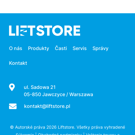
O nás
Produkty
Časti
Servis
Správy
Kontakt
ul. Sadowa 21
05-850 Jawczyce / Warszawa
kontakt@liftstore.pl
© Autorské práva 2026 Liftstore. Všetky práva vyhradené
Súkromie
|
Obchodné podmienky
|
Vrátenie tovaru a