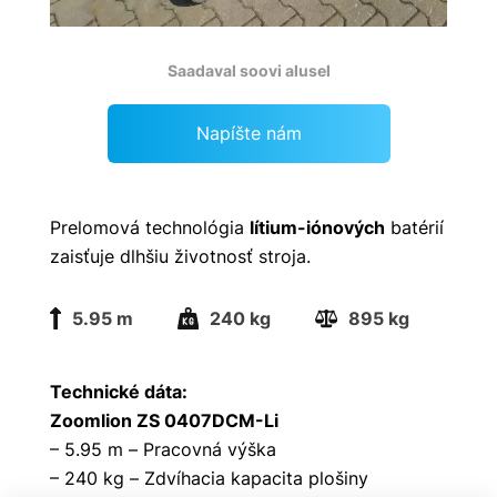
Saadaval soovi alusel
Napíšte nám
Prelomová technológia
lítium-iónových
batérií
zaisťuje dlhšiu životnosť stroja.
5.95 m
240 kg
895 kg
Technické dáta:
Zoomlion ZS 0407DCM-Li
– 5.95 m – Pracovná výška
– 240 kg – Zdvíhacia kapacita plošiny