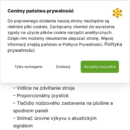
Cenimy państwa prywatność
Vybavenie
Do poprawnego działania naszej strony niezbędne są
niektóre pliki cookies. Zachęcamy również do wyrażenia
– Oceľová plošina s rozmermi (1.29 m x 70 cm)
zgody na użycie plików cookie narzędzi analitycznych.
– Výsuvný balkón
Dzięki nim możemy nieustannie ulepszać stronę. Więcej
– Odolné oceľové bezpečnostné zábrany s
Polityka
informacji znajdą państwo w Polityce Prywatności.
prywatności
otváracou bránou
.
– Klzáky zmenšujúce svetlú výšku, aby sa
zabránilo prevráteniu stroja
Tylko wymagane
Dostosuj
Akceptuj wszystkie
– Výsuvné skrinky s komponentmi stroja
– GPS lokalizačný systém
– Vidlice na zdvíhanie stroja
– Proporcionálny joystick
– Tlačidlo núdzového zastavenia na plošine a
spodnom paneli
– Snímač úrovne výkyvu s akustickým
signálom