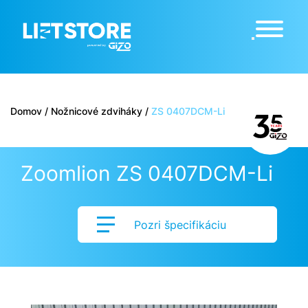
Domov
/
Nožnicové zdviháky
/
ZS 0407DCM-Li
Zoomlion ZS 0407DCM-Li
Pozri špecifikáciu