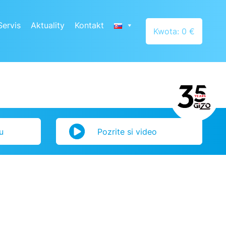
Servis
Aktuality
Kontakt
Kwota: 0 €
u
Pozrite si video