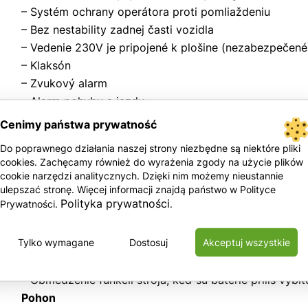
– Systém ochrany operátora proti pomliaždeniu
– Bez nestability zadnej časti vozidla
– Vedenie 230V je pripojené k plošine (nezabezpečené
– Klaksón
– Zvukový alarm
– Alarm pohybu a jazdy
– Počítadlo motohodín
Cenimy państwa prywatność
– Certifikovaný systém váhy v plošine stroja
Do poprawnego działania naszej strony niezbędne są niektóre pliki
– Výstražné svetlo
cookies. Zachęcamy również do wyrażenia zgody na użycie plików
– Napojenie na systém Telematic – príprava na prácu
cookie narzędzi analitycznych. Dzięki nim możemy nieustannie
ulepszać stronę. Więcej informacji znajdą państwo w Polityce
Napájanie
Polityka prywatności
Prywatności.
.
– 48 V DC – Súprava 8 kyselinových batérií 6V, 350 Ah
– Núdzové napájanie – 24 V DC
Tylko wymagane
Dostosuj
Akceptuj wszystkie
– Vstavaná 30 Amp univerzálna nabíjačka (automatická
– Indikátor úrovne nabitia batérií
– Obmedzenie funkcií stroja, keď sú batérie príliš vybit
Pohon