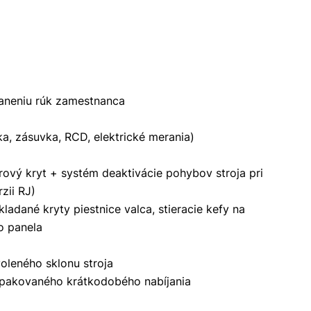
zraneniu rúk zamestnanca
a, zásuvka, RCD, elektrické merania)
rový kryt + systém deaktivácie pohybov stroja pri
zii RJ)
adané kryty piestnice valca, stieracie kefy na
o panela
voleného sklonu stroja
pakovaného krátkodobého nabíjania