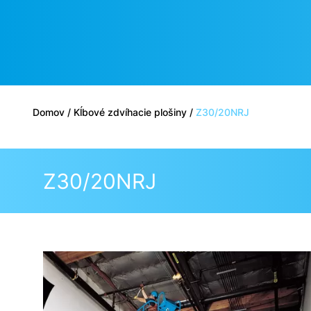
Domov
/
Kĺbové zdvíhacie plošiny
/
Z30/20NRJ
Z30/20NRJ