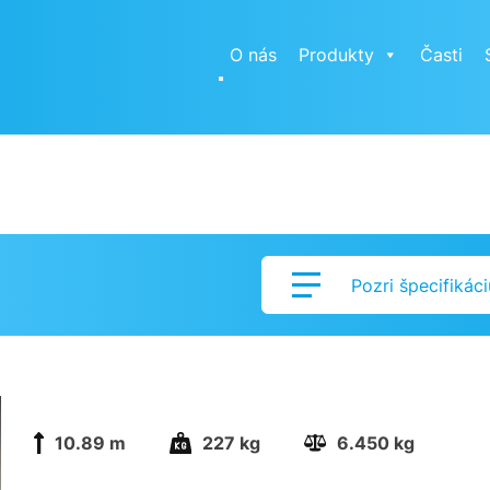
O nás
Produkty
Časti
Pozri špecifikáci
10.89 m
227 kg
6.450 kg