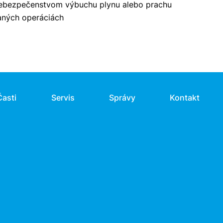
 nebezpečenstvom výbuchu plynu alebo prachu
aných operáciách
Časti
Servis
Správy
Kontakt