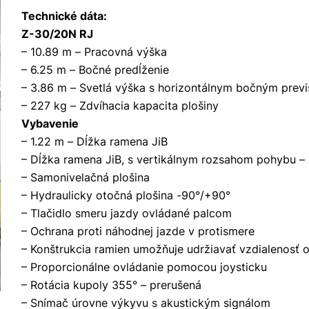
Technické dáta:
Z-30/20N RJ
– 10.89 m – Pracovná výška
– 6.25 m – Bočné predĺženie
– 3.86 m – Svetlá výška s horizontálnym bočným prev
– 227 kg – Zdvíhacia kapacita plošiny
Vybavenie
– 1.22 m – Dĺžka ramena JiB
– Dĺžka ramena JiB, s vertikálnym rozsahom pohybu – 1
– Samonivelačná plošina
– Hydraulicky otočná plošina -90°/+90°
– Tlačidlo smeru jazdy ovládané palcom
– Ochrana proti náhodnej jazde v protismere
– Konštrukcia ramien umožňuje udržiavať vzdialenosť o
– Proporcionálne ovládanie pomocou joysticku
– Rotácia kupoly 355° – prerušená
– Snímač úrovne výkyvu s akustickým signálom