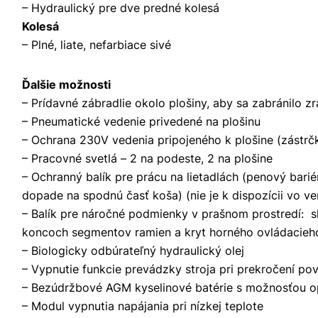
– Hydraulický pre dve predné kolesá
Kolesá
– Plné, liate, nefarbiace sivé
Ďalšie možnosti
– Prídavné zábradlie okolo plošiny, aby sa zabránilo 
– Pneumatické vedenie privedené na plošinu
– Ochrana 230V vedenia pripojeného k plošine (zástrčk
– Pracovné svetlá – 2 na podeste, 2 na plošine
– Ochranný balík pre prácu na lietadlách (penový barié
dopade na spodnú časť koša) (nie je k dispozícii vo ver
– Balík pre náročné podmienky v prašnom prostredí: skl
koncoch segmentov ramien a kryt horného ovládacieh
– Biologicky odbúrateľný hydraulický olej
– Vypnutie funkcie prevádzky stroja pri prekročení po
– Bezúdržbové AGM kyselinové batérie s možnosťou o
– Modul vypnutia napájania pri nízkej teplote