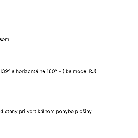
isom
39° a horizontálne 180° – (Iba model RJ)
d steny pri vertikálnom pohybe plošiny